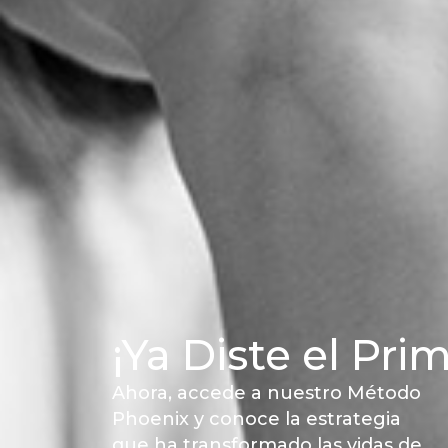
¡Ya Diste el Pri
Ahora, accede a nuestro Método
Phoenix y conoce la estrategia
que ha transformado las vidas de