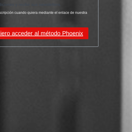
iciones y recibir sus newsletters.
cripción cuando quiera mediante el enlace de nuestra
iero acceder al método Phoenix