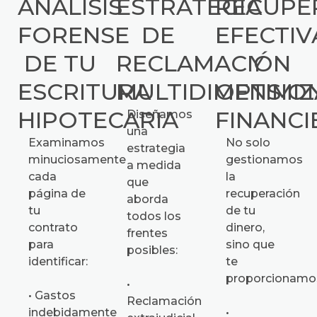
ANÁLISIS
ESTRATEGIA
RECUPE
FORENSE
DE
EFECTIV
DE TU
RECLAMACIÓN
Y
ESCRITURA
MULTIDIMENSIO
OPTIMI
HIPOTECARIA
FINANCI
Diseñamos
una
Examinamos
No solo
estrategia
minuciosamente
gestionamos
a medida
cada
la
que
página de
recuperación
aborda
tu
de tu
todos los
contrato
dinero,
frentes
para
sino que
posibles:
identificar:
te
proporcionamo
•
• Gastos
Reclamación
indebidamente
•