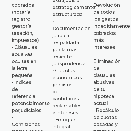
extrajudicial
cobrados
Devolución
estratégicamente
(notaría,
de todos
estructurada
registro,
los gastos
•
gestoría,
indebidamente
Documentación
tasación,
cobrados
jurídica
impuestos)
más
respaldada
• Cláusulas
intereses
por la más
abusivas
•
reciente
ocultas en
Eliminación
jurisprudencia
la letra
de
• Cálculos
pequeña
cláusulas
económicos
• Índices
abusivas
precisos
de
de tu
de
referencia
hipoteca
cantidades
potencialmente
actual
reclamables
perjudiciales
• Recálculo
e intereses
•
de cuotas
• Enfoque
Comisiones
pasadas y
integral