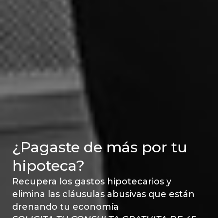
¿Pagaste de más por tu
hipoteca?
Recupera los gastos hipotecarios y
elimina las cláusulas abusivas que están
drenando tu economía