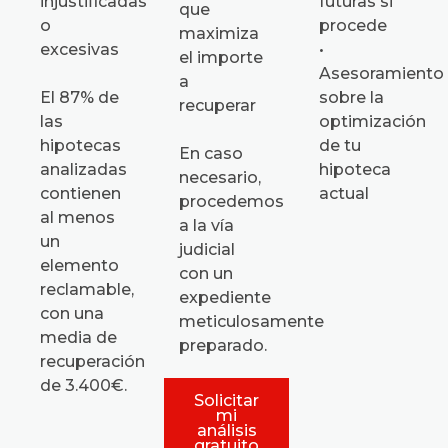
injustificadas
futuras si
que
o
procede
maximiza
excesivas
•
el importe
Asesoramiento
a
El 87% de
sobre la
recuperar
las
optimización
hipotecas
de tu
En caso
analizadas
hipoteca
necesario,
contienen
actual
procedemos
al menos
a la vía
un
judicial
elemento
con un
reclamable,
expediente
con una
meticulosamente
media de
preparado.
recuperación
de 3.400€.
Solicitar
mi
análisis
gratuito